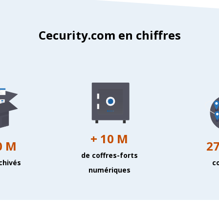
Cecurity.com en chiffres
+ 10 M
0 M
27
de coffres-forts
chivés
c
numériques