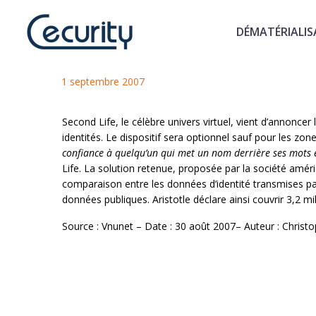
DÉMATÉRIALIS
Anonymat et identification su
1 septembre 2007
Second Life, le célèbre univers virtuel, vient d’annonce
identités. Le dispositif sera optionnel sauf pour les zon
confiance à quelqu’un qui met un nom derrière ses mots e
Life. La solution retenue, proposée par la société améric
comparaison entre les données d’identité transmises par 
données publiques. Aristotle déclare ainsi couvrir 3,2 m
Source : Vnunet – Date : 30 août 2007– Auteur : Chris