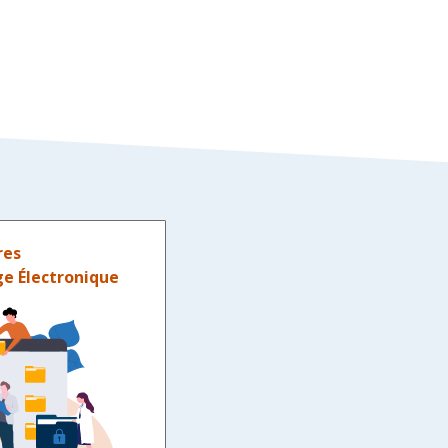
res
e Électronique