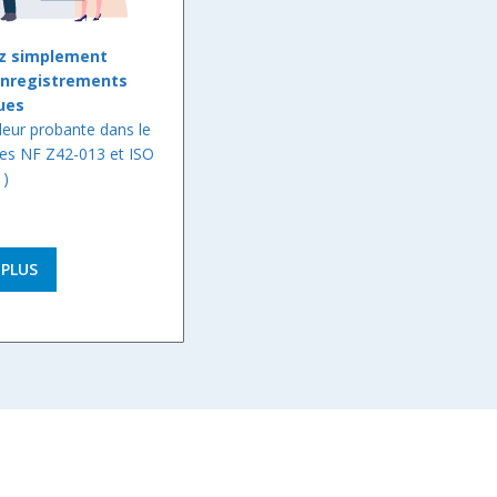
ez simplement
enregistrements
ues
aleur probante dans le
es NF Z42-013 et ISO
1)
 PLUS