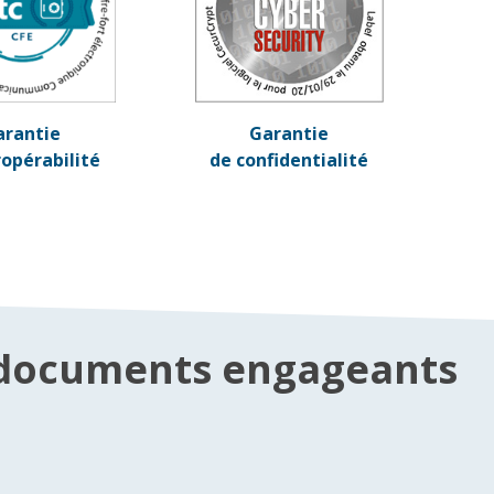
arantie
Garantie
ropérabilité
de confidentialité
es documents engageants