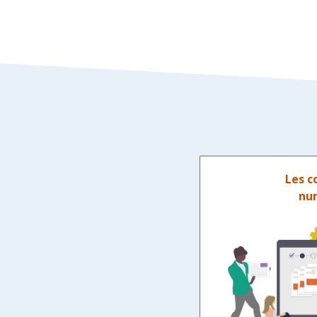
Les c
nu