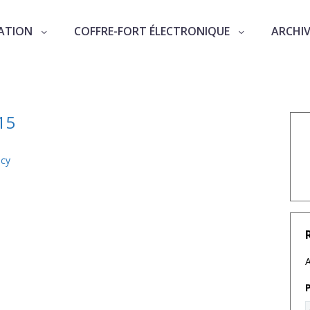
ATION
COFFRE-FORT ÉLECTRONIQUE
ARCHI
mai 2015
15
acy
A