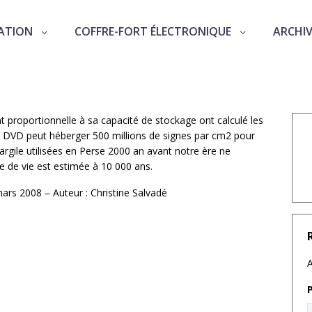
ATION
COFFRE-FORT ÉLECTRONIQUE
ARCHI
pports d’archivage
t proportionnelle à sa capacité de stockage ont calculé les
Un DVD peut héberger 500 millions de signes par cm2 pour
argile utilisées en Perse 2000 an avant notre ère ne
e de vie est estimée à 10 000 ans.
mars 2008 – Auteur : Christine Salvadé
A