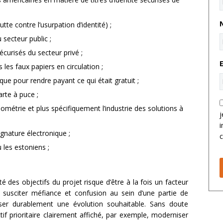
utte contre l’usurpation d’identité) ;
 secteur public ;
écurisés du secteur privé ;
les faux papiers en circulation ;
e pour rendre payant ce qui était gratuit ;
arte à puce ;
iométrie et plus spécifiquement l’industrie des solutions à
j
i
ignature électronique ;
c
 les estoniens ;
té des objectifs du projet risque d’être à la fois un facteur
 susciter méfiance et confusion au sein d’une partie de
iliser durablement une évolution souhaitable. Sans doute
ctif prioritaire clairement affiché, par exemple, moderniser