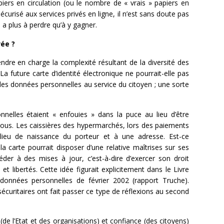
piers en circulation (ou le nombre de « vrais » papiers en
urisé aux services privés en ligne, il n’est sans doute pas
l a plus à perdre qu’à y gagner.
vée ?
ndre en charge la complexité résultant de la diversité des
 La future carte d’identité électronique ne pourrait-elle pas
s données personnelles au service du citoyen ; une sorte
nnelles étaient « enfouies » dans la puce au lieu d’être
tous. Les caissières des hypermarchés, lors des paiements
lieu de naissance du porteur et à une adresse. Est-ce
 la carte pourrait disposer d’une relative maîtrises sur ses
der à des mises à jour, c’est-à-dire d’exercer son droit
 et libertés. Cette idée figurait explicitement dans le Livre
 données personnelles de février 2002 (rapport Truche).
écuritaires ont fait passer ce type de réflexions au second
(de l’Etat et des organisations) et confiance (des citoyens)