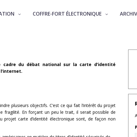
ATION
COFFRE-FORT ÉLECTRONIQUE
ARCHI
ue deux réflexions sur la carte d’ident
 cadre du débat national sur la carte d’identité
l’internet.
dre plusieurs objectifs. C’est ce qui fait l’intérêt du projet
fragilité. En forçant un peu le trait, il serait possible de
A
u projet carte d’identité électronique sont, de façon non
 américaines en matière de titres d’identité sécurisés de