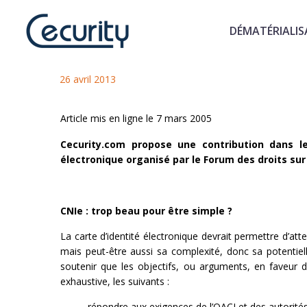
DÉMATÉRIALIS
La carte d'identité électroniq
26 avril 2013
Article mis en ligne le 7 mars 2005
Cecurity.com propose une contribution dans le
électronique organisé par le Forum des droits sur 
CNIe : trop beau pour être simple ?
La carte d’identité électronique devrait permettre d’attein
mais peut-être aussi sa complexité, donc sa potentielle 
soutenir que les objectifs, ou arguments, en faveur d
exhaustive, les suivants :
répondre aux exigences de l’OACI et des autorités