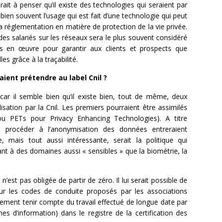
sserait à penser qu’il existe des technologies qui seraient par
t bien souvent l’usage qui est fait d’une technologie qui peut
 réglementation en matière de protection de la vie privée.
 des salariés sur les réseaux sera le plus souvent considéré
is en œuvre pour garantir aux clients et prospects que
es grâce à la traçabilité.
ient prétendre au label Cnil ?
 car il semble bien qu’il existe bien, tout de même, deux
llisation par la Cnil. Les premiers pourraient être assimilés
ou PETs pour Privacy Enhancing Technologies). A titre
de procéder à l’anonymisation des données entreraient
, mais tout aussi intéressante, serait la politique qui
nant à des domaines aussi « sensibles » que la biométrie, la
’est pas obligée de partir de zéro. Il lui serait possible de
sur les codes de conduite proposés par les associations
alement tenir compte du travail effectué de longue date par
es d’information) dans le registre de la certification des