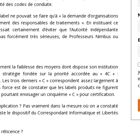
mité des codes de conduite.
label ne pouvait se faire qu’à « la demande d’organisations
lement des responsables de traitements ». En instituant ce
issait certainement d’éviter que l’Autorité Indépendante
 pas forcément très sérieuses, de Professeurs Nimbus ou
quement la faiblesse des moyens dont dispose son institution
j
stratégie fondée sur la priorité accordée au « 4C » :
i
 Les trois derniers « C » correspondent assez largement à
c
force est de constater que les labels produits ne figurent
 pourtant envisager un cinquième « C » pour certification.
’application ? Pas vraiment dans la mesure où on a constaté
iste le dispositif du Correspondant Informatique et Libertés
 réticence ?