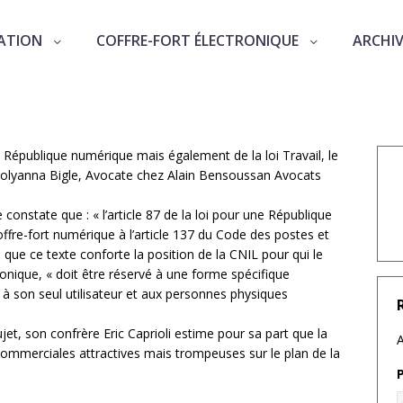
ATION
COFFRE-FORT ÉLECTRONIQUE
ARCHI
 un bel avenir devant lui »
e République numérique mais également de la loi Travail, le
t Polyanna Bigle, Avocate chez Alain Bensoussan Avocats
constate que : « l’article 87 de la loi pour une République
offre-fort numérique à l’article 137 du Code des postes et
 que ce texte conforte la position de la CNIL pour qui le
ronique, « doit être réservé à une forme spécifique
 à son seul utilisateur et aux personnes physiques
et, son confrère Eric Caprioli estime pour sa part que la
A
 commerciales attractives mais trompeuses sur le plan de la