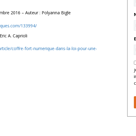
mbre 2016 – Auteur : Polyanna Bigle
riques.com/133994/
ric A. Caprioli
article/coffre-fort-numerique-dans-la-loi-pour-une-
j
i
c