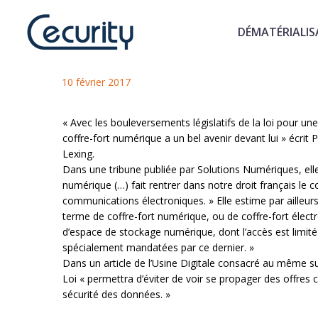
DÉMATÉRIALIS
« Le coffre-fort électronique a
10 février 2017
« Avec les bouleversements législatifs de la loi pour un
coffre-fort numérique a un bel avenir devant lui » écri
Lexing.
Dans une tribune publiée par Solutions Numériques, elle 
numérique (…) fait rentrer dans notre droit français le c
communications électroniques. » Elle estime par ailleurs
terme de coffre-fort numérique, ou de coffre-fort élect
d’espace de stockage numérique, dont l’accès est limité
spécialement mandatées par ce dernier. »
Dans un article de l’Usine Digitale consacré au même suj
Loi « permettra d’éviter de voir se propager des offres
sécurité des données. »