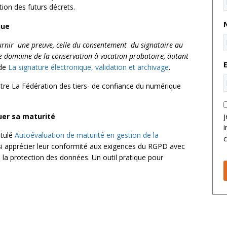
tion des futurs décrets.
que
ournir une preuve, celle du consentement du signataire au
le domaine de la conservation à vocation probatoire, autant
ide
La signature électronique, validation et archivage
.
entre La Fédération des tiers- de confiance du numérique
uer sa maturité
j
i
itulé
Autoévaluation de maturité en gestion de la
c
si apprécier leur conformité aux exigences du RGPD avec
à la protection des données. Un outil pratique pour