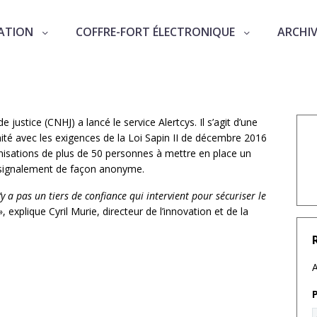
ATION
COFFRE-FORT ÉLECTRONIQUE
ARCHI
nt une plateforme pour les lanceurs d’
justice (CNHJ) a lancé le service Alertcys. Il s’agit d’une
é avec les exigences de la Loi Sapin II de décembre 2016
rganisations de plus de 50 personnes à mettre en place un
un signalement de façon anonyme.
n’y a pas un tiers de confiance qui intervient pour sécuriser le
», explique Cyril Murie, directeur de l’innovation et de la
A