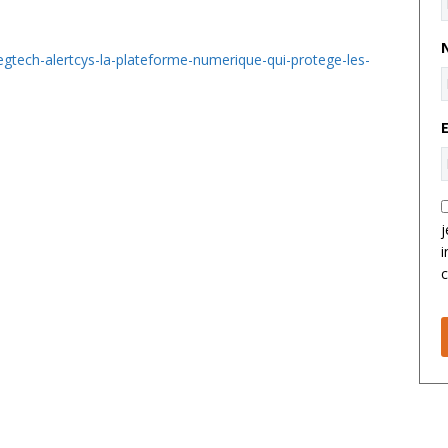
/regtech-alertcys-la-plateforme-numerique-qui-protege-les-
j
i
c