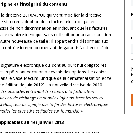
origine et l’intégrité du contenu
 la directive 2010/45/UE qui vient modifier la directive
 stimuler l’adoption de la facture électronique en
rincipe de non-discrimination en indiquant que les factures
es de manière identique sans qu’il soit pour autant question
Autre nouveauté de taille : il appartiendra désormais aux
contrôle interne permettant de garantir l’authenticité de
signature électronique qui sont aujourd’hui obligatoires
j
des impôts ont vocation à devenir des options. Le cabinet
i
 dans le Vade Mecum juridique de la dématérialisation édité
c
 édition de juin 2012) : la nouvelle directive de 2010
les obstacles entravant le recours à la facturation
ques ou de l’échange de données informatisées les seules
tefois, cela ne signifie pas la fin des factures électroniques
modes les plus sûrs et fiables sur le marché
».
applicables au 1er janvier 2013