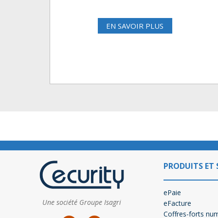
EN SAVOIR PLUS
PRODUITS ET 
ePaie
Une société Groupe Isagri
eFacture
Coffres-forts nu