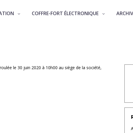
ATION
COFFRE-FORT ÉLECTRONIQUE
ARCHI
com du 30 juin 2020
Cecurity.com s'est déroulée le 30 juin 20
oulée le 30 juin 2020 à 10h00 au siège de la société,
A