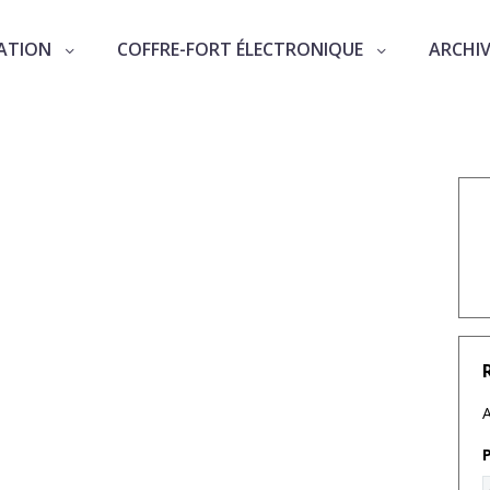
ATION
COFFRE-FORT ÉLECTRONIQUE
ARCHI
 probante : au coffre !
A