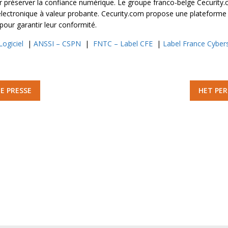
r préserver la confiance numérique. Le groupe franco-belge Cecurity.
électronique à valeur probante. Cecurity.com propose une plateform
our garantir leur conformité.
ogiciel
|
ANSSI – CSPN
|
FNTC – Label CFE
|
Label France Cybers
E PRESSE
HET PE