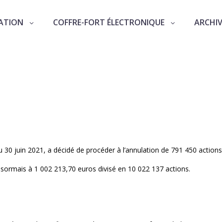
ATION
COFFRE-FORT ÉLECTRONIQUE
ARCHI
ty.com
veau capital social
 30 juin 2021, a décidé de procéder à l’annulation de 791 450 action
 désormais à 1 002 213,70 euros divisé en 10 022 137 actions.