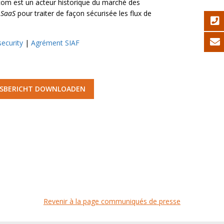
com est un acteur historique du marché des
e
SaaS
pour traiter de façon sécurisée les flux de
ecurity
|
Agrément SIAF
RSBERICHT DOWNLOADEN
Revenir à la page communiqués de presse