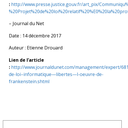
:
http://www.presse.justice.gouv.fr/art_pix/Communi
%20Projet%20de%20loi%20relatif%20%E0%20la%20pro
– Journal du Net
Date : 14 décembre 2017
Auteur : Etienne Drouard
Lien de l’article
:
http://www.journaldunet.com/management/expert/681
de-loi–informatique—libertes—l-oeuvre-de-
frankenstein.shtml