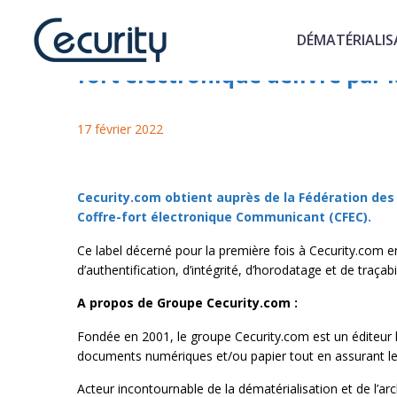
DÉMATÉRIALIS
Cecurity.com confirme son sta
fort électronique délivré par 
17 février 2022
Cecurity.com obtient auprès de la
Fédération des
Coffre-fort électronique Communicant (CFEC).
Ce label décerné pour la première fois à Cecurity.com e
d’authentification, d’intégrité, d’horodatage et de traçabil
A propos de Groupe Cecurity.com :
Fondée en 2001, le groupe Cecurity.com est un éditeur h
documents numériques et/ou papier tout en assurant leu
Acteur incontournable de la dématérialisation et de l’ar