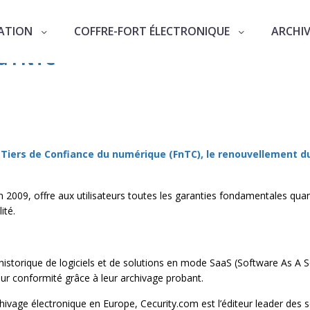
ATION
COFFRE-FORT ÉLECTRONIQUE
ARCHI
tut d'expert en conformité avec le re
la FNTC
 Tiers de Confiance
du numérique (FnTC), le renouvellement du 
n 2009, offre aux utilisateurs toutes les garanties fondamentales qu
ité.
istorique de logiciels et de solutions en mode SaaS (Software As A Ser
r conformité grâce à leur archivage probant.
chivage électronique en Europe, Cecurity.com est l’éditeur leader des 