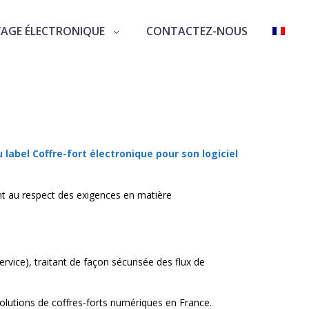
VAGE ÉLECTRONIQUE
CONTACTEZ-NOUS
nouvellement du label Coffre-
label Coffre-fort électronique pour son logiciel
ant au respect des exigences en matière
vice), traitant de façon sécurisée des flux de
solutions de coffres-forts numériques en France.