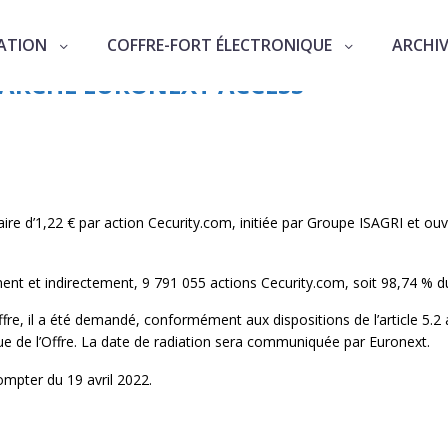
ATION
COFFRE-FORT ÉLECTRONIQUE
ARCHI
AIRE DE RACHAT DES ACTIONS CECURI
MARCHE EURONEXT ACCESS
taire d’1,22 € par action Cecurity.com, initiée par Groupe ISAGRI et ouv
tement et indirectement, 9 791 055 actions Cecurity.com, soit 98,74 % d
fre, il a été demandé, conformément aux dispositions de l’article 5.2 
ue de l’Offre. La date de radiation sera communiquée par Euronext.
ompter du 19 avril 2022.