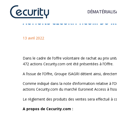
DÉMATÉRIALIS
RESULTAT DE L'OFFRE VOLONT
ACTIONS CECURITY.COM DU 
13 avril 2022
Dans le cadre de l’offre volontaire de rachat au prix uni
472 actions Cecurity.com ont été présentées à l’Offre.
A l’issue de l’Offre, Groupe ISAGRI détient ainsi, direc
Comme indiqué dans la note d’information relative à l’Of
actions Cecurity.com du marché Euronext Access à l’iss
Le règlement des produits des ventes sera effectué à c
A propos de Cecurity.com :