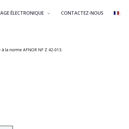
VAGE ÉLECTRONIQUE
CONTACTEZ-NOUS
R NF Z 42-013
mité à la norme AFNOR NF Z 42-013.