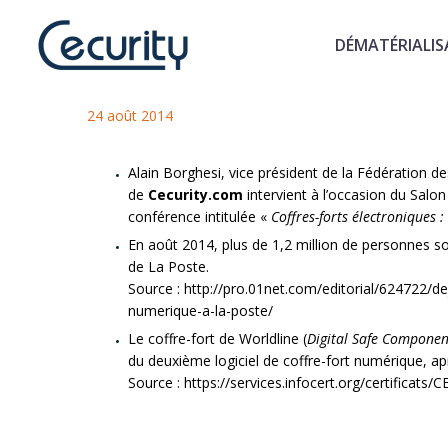
DÉMATÉRIALIS
Actualités du coffre-fort num
24 août 2014
Alain Borghesi, vice président de la Fédération d
de
Cecurity.com
intervient à l’occasion du Salo
conférence intitulée «
Coffres-forts électroniques :
En août 2014, plus de 1,2 million de personnes son
de La Poste.
Source : http://pro.01net.com/editorial/624722/de
numerique-a-la-poste/
Le coffre-fort de Worldline (
Digital Safe Componen
du deuxième logiciel de coffre-fort numérique, ap
Source : https://services.infocert.org/certificats/