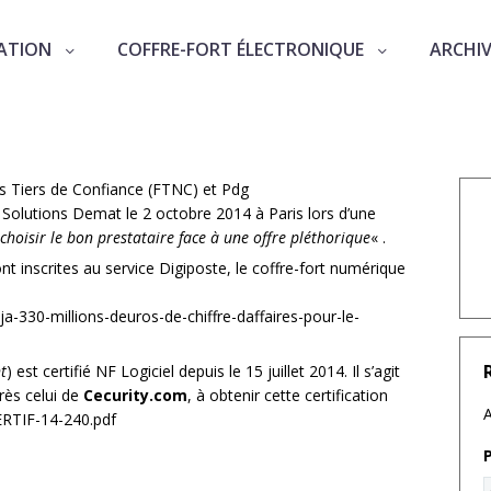
ATION
COFFRE-FORT ÉLECTRONIQUE
ARCHI
érique
es Tiers de Confiance (FTNC) et Pdg
n Solutions Demat le 2 octobre 2014 à Paris lors d’une
 choisir le bon prestataire face à une offre pléthorique
« .
t inscrites au service Digiposte, le coffre-fort numérique
ja-330-millions-deuros-de-chiffre-daffaires-pour-le-
t
) est certifié NF Logiciel depuis le 15 juillet 2014. Il s’agit
rès celui de
Cecurity.com
, à obtenir cette certification
A
CERTIF-14-240.pdf