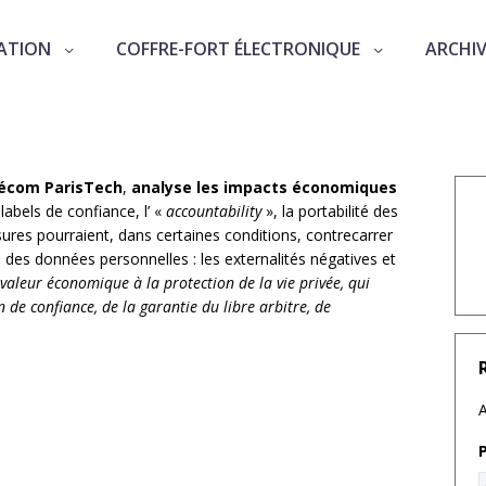
ATION
COFFRE-FORT ÉLECTRONIQUE
ARCHI
ences du RGPD
lécom ParisTech
,
analyse les impacts économiques
 labels de confiance, l’ «
accountability
», la portabilité des
ures pourraient, dans certaines conditions, contrecarrer
es données personnelles : les externalités négatives et
valeur économique à la protection de la vie privée, qui
 de confiance, de la garantie du libre arbitre, de
A