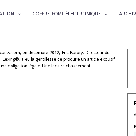
ATION
COFFRE-FORT ÉLECTRONIQUE
ARCHI
tout changer
ecurity.com, en décembre 2012, Eric Barbry, Directeur du
exing®, a eu la gentillesse de produire un article exclusif
nt une obligation légale. Une lecture chaudement
A