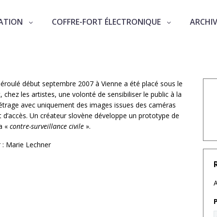
ATION
COFFRE-FORT ÉLECTRONIQUE
ARCHI
nspire l’art contemporain
déroulé début septembre 2007 à Vienne a été placé sous le
 chez les artistes, une volonté de sensibiliser le public à la
 métrage avec uniquement des images issues des caméras
it d’accès. Un créateur slovène développe un prototype de
la «
contre-surveillance civile
».
 : Marie Lechner
A