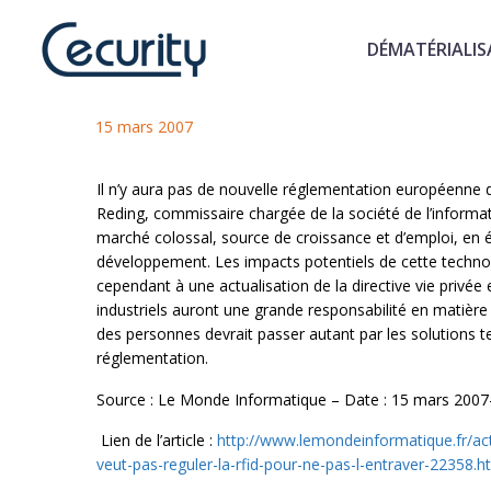
DÉMATÉRIALIS
Pas de directive européenne s
15 mars 2007
Il n’y aura pas de nouvelle réglementation européenne d
Reding, commissaire chargée de la société de l’informat
marché colossal, source de croissance et d’emploi, en é
développement. Les impacts potentiels de cette technol
cependant à une actualisation de la directive vie privée
industriels auront une grande responsabilité en matière
des personnes devrait passer autant par les solutions t
réglementation.
Source : Le Monde Informatique – Date : 15 mars 2007– 
Lien de l’article :
http://www.lemondeinformatique.fr/act
veut-pas-reguler-la-rfid-pour-ne-pas-l-entraver-22358.h